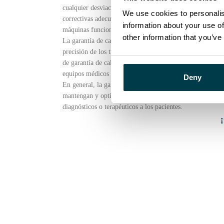
cualquier desviación del rendimiento esperado o posibles
We use cookies to personalis
correctivas adecuadas, como recalibrado, reparaciones o 
information about your use of
máquinas funcionan de forma óptima y cumplen las norm
other information that you’ve
La garantía de calidad de las máquinas desempeña un pape
precisión de los tratamientos y la garantía de calidad en 
de garantía de calidad, los centros sanitarios pueden min
equipos médicos y ofrecer la mejor atención posible a los
Deny
En general, la garantía de calidad de las máquinas es un
mantengan y optimicen con regularidad, garantizando su 
diagnósticos o terapéuticos a los pacientes.