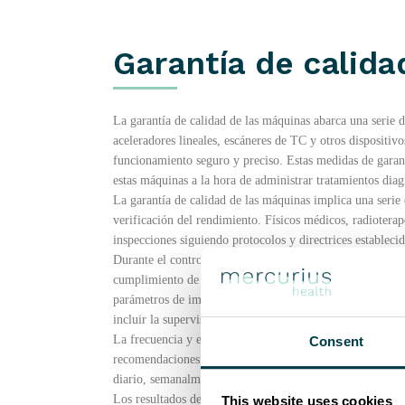
Garantía de calida
La garantía de calidad de las máquinas abarca una serie
aceleradores lineales, escáneres de TC y otros dispositiv
funcionamiento seguro y preciso. Estas medidas de garantí
estas máquinas a la hora de administrar tratamientos diagn
La garantía de calidad de las máquinas implica una serie 
verificación del rendimiento. Físicos médicos, radioterape
inspecciones siguiendo protocolos y directrices establecid
Durante el control de calidad de la máquina, se evalúan d
cumplimiento de las normas. Esto incluye verificar la prec
parámetros de imagen y probar los sistemas mecánicos y 
incluir la supervisión y el análisis de la estabilidad de 
La frecuencia y el alcance de las pruebas de garantía de 
Consent
recomendaciones del fabricante y las políticas institucion
diario, semanalmente, mensualmente o anualmente, con ev
Los resultados de las pruebas de control de calidad de l
This website uses cookies