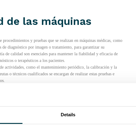
d de las máquinas
 de procedimientos y pruebas que se realizan en máquinas médicas, como
os de diagnóstico por imagen o tratamiento, para garantizar su
a de calidad son esenciales para mantener la fiabilidad y eficacia de
ósticos o terapéuticos a los pacientes.
de actividades, como el mantenimiento periódico, la calibración y la
utas o técnicos cualificados se encargan de realizar estas pruebas e
os.
iversos aspectos del equipo médico para garantizar su funcionalidad y el
isión de la energía y la intensidad del haz de radiación, evaluar los
eléctricos de las máquinas. Además, los controles de calidad pueden
la máquina, la resolución de las imágenes y el rendimiento general.
calidad de las máquinas dependen de los requisitos normativos, las
Details
ales. Las pruebas rutinarias de garantía de calidad suelen realizarse a
aluaciones más exhaustivas realizadas a intervalos regulares.
as máquinas se documentan y revisan cuidadosamente para identificar