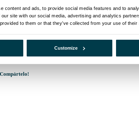
 problemas. Si se detectan desviaciones, se toman las medidas
e content and ads, to provide social media features and to analy
sustitución de componentes defectuosos, para garantizar que las
 our site with our social media, advertising and analytics partn
as exigidas.
 provided to them or that they’ve collected from your use of their
l crucial en el mantenimiento de la seguridad de los pacientes, la
los centros sanitarios. Mediante la implantación de programas integrales
imizar los riesgos, garantizar un funcionamiento fiable y preciso de los
 pacientes.
Customize
 proceso vital que asegura que las máquinas médicas se evalúen,
rendimiento seguro y preciso a la hora de ofrecer tratamientos
¡Compártelo!