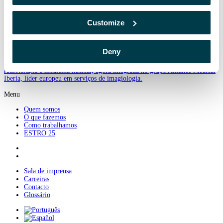
GQ das máquinas
Acelerador linear
Customize
Calibração do acelerador linear
Commissioning
Deny
A Mercurius Health Iberia é líder na prestação de serviços especializados de
radioterapia e medicina nuclear, agora integrada no grupo Alliance Medical
Iberia, líder europeu em serviços de imagiologia.
Menu
Quem somos
O que fazemos
Como trabalhamos
ESTRO 25
Sala de imprensa
Carreiras
Contacto
Glossário