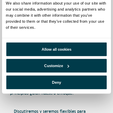
We also share information about your use of our site with
conocimiento, la inventiva, la innovación, la
our social media, advertising and analytics partners who
autoexpresión, las habilidades y el talento
may combine it with other information that you’ve
únicos de nuestros empleados representa una
provided to them or that they’ve collected from your use
parte importante no solo de nuestra cultura,
of their services.
sino también de los logros y la reputación de
nuestros socios.
Hemos creado, y seguimos haciéndolo
Allow all cookies
incesantemente, un entorno en el que todos los
empleados actuales y futuros de Mercurius
Health pueden tener acceso a todas las
Customize
oportunidades de empleo adecuadas. En el
contexto del cumplimiento de nuestros
Deny
objetivos clínicos / comerciales, los siguientes
principios guían nuestro enfoque:
Discutiremos y seremos flexibles para