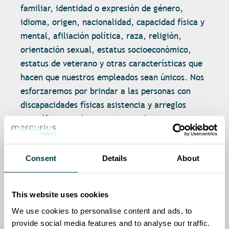
familiar, identidad o expresión de género,
idioma, origen, nacionalidad, capacidad física y
mental, afiliación política, raza, religión,
orientación sexual, estatus socioeconómico,
estatus de veterano y otras características que
hacen que nuestros empleados sean únicos. Nos
esforzaremos por brindar a las personas con
discapacidades físicas asistencia y arreglos
específicos que les permitan trabajar para
nosotros donde y cuando sea razonablemente
práctico.
Consent
Details
About
En Mercurius Health reconocemos que nuestro
This website uses cookies
capital humano es nuestro activo más valioso.
La suma colectiva de las diferencias
We use cookies to personalise content and ads, to
provide social media features and to analyse our traffic.
individuales, las experiencias de vida, el