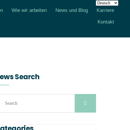
en
Wie wir arbeiten
News und Blog
Karriere
Kontakt
ews Search
ategories