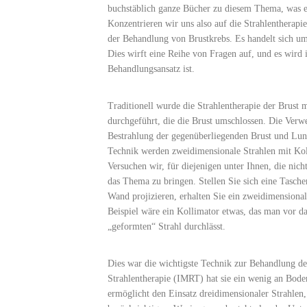
buchstäblich ganze Bücher zu diesem Thema, was es
Konzentrieren wir uns also auf die Strahlentherapi
der Behandlung von Brustkrebs. Es handelt sich um
Dies wirft eine Reihe von Fragen auf, und es wird 
Behandlungsansatz ist.
Traditionell wurde die Strahlentherapie der Brust
durchgeführt, die die Brust umschlossen. Die Ver
Bestrahlung der gegenüberliegenden Brust und Lung
Technik werden zweidimensionale Strahlen mit Kol
Versuchen wir, für diejenigen unter Ihnen, die nic
das Thema zu bringen. Stellen Sie sich eine Tasche
Wand projizieren, erhalten Sie ein zweidimensional
Beispiel wäre ein Kollimator etwas, das man vor das
„geformten“ Strahl durchlässt.
Dies war die wichtigste Technik zur Behandlung der
Strahlentherapie (
IMRT
) hat sie ein wenig an Bod
ermöglicht den Einsatz dreidimensionaler Strahlen,