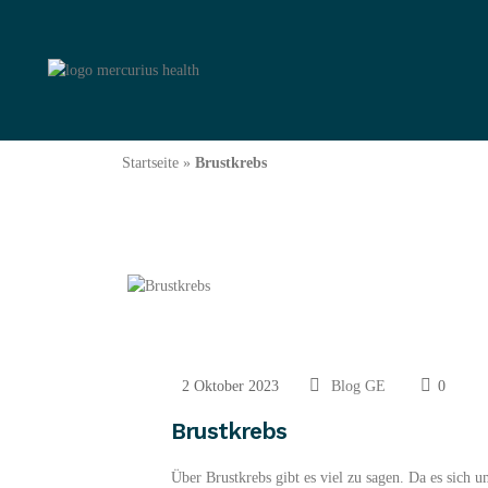
Startseite
»
Brustkrebs
2 Oktober 2023
Blog GE
0
Brustkrebs
Über Brustkrebs gibt es viel zu sagen. Da es sich u