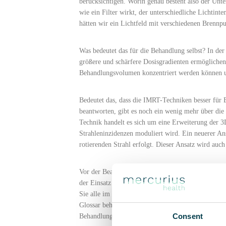
berücksichtigen. Worin genau besteht also der Unte
wie ein Filter wirkt, der unterschiedliche Lichtinte
hätten wir ein Lichtfeld mit verschiedenen Brennpu
Was bedeutet das für die Behandlung selbst? In der
größere und schärfere Dosisgradienten ermöglichen,
Behandlungsvolumen konzentriert werden können u
Bedeutet das, dass die IMRT-Techniken besser für 
beantworten, gibt es noch ein wenig mehr über di
Technik handelt es sich um eine Erweiterung der 3DC
Strahleninzidenzen moduliert wird. Ein neuerer Ans
rotierenden Strahl erfolgt. Dieser Ansatz wird au
Vor der Beantwortung dieser Frage sind noch weite
der Einsatz von Zusatztechniken wie bildgeführte S
Sie alle im Detail zu behandeln, würde diesen Arti
Glossar behandelt und könnten ein gutes Thema für
Consent
Behandlungstechniken an sich handelt, ermöglichen