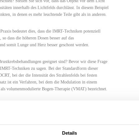
rschied? Stellen Sie sich vor, dass das Objekt vor dem Licht
nsitäten innerhalb des Lichtfelds durchlässt. In diesem Beispiel
nkten, in denen es mehr leuchtende Teile gibt als in anderen.
 Praxis bedeutet dies, dass die IMRT-Techniken potenziell
 so dass die höheren Dosen besser auf das
nd somit Lunge und Herz besser geschont werden.
Brustkrebsbehandlungen geeignet sind? Bevor wir diese Frage
e IMRT-Techniken zu sagen. Bei der Standardform dieser
RT, bei der die Intensität des Strahlenfelds bei festen
atz ist ein Verfahren, bei dem die Modulation in einem
ch als volumenmodulierte Bogen-Therapie (
VMAT
) bezeichnet.
re Aspekte zu berücksichtigen, nämlich die Verfügbarkeit oder
trahlentherapie (
IGRT
), tiefe Einatmung (
DIBH
) und Gating.
kel zu lang für einen Blogeintrag machen, aber sie werden im
 einen zukünftigen Blog sein. Obwohl es sich hierbei nicht um
Details
 sie eine präzisere Behandlung.