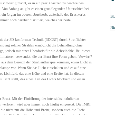
 schwierig macht, es in ein paar Absätzen zu beschreiben.
e. Von Anfang an gibt es einen grundlegenden Unterschied bei
 ein Organ im oberen Brustkorb, außerhalb des Brustkorbs.
Bl
immer noch darüber diskutiert, welches der beste
Nic
 mit der 3D-konformen Technik (3DCRT) durch Streiflichter
wendung solcher Strahlen ermöglicht die Behandlung ohne
e, jedoch mit einer Überdosis für die Achselhöhle. Bei dieser
limatoren verwendet, die der Brust ihre Form geben. Verwirrt?
ht aus dem Bereich der Strahlentherapie kommen, etwas Licht in
nlampe vor. Wenn Sie das Licht einschalten und es auf eine
es Lichtfeld, das eine Höhe und eine Breite hat. In diesem
 Licht stellt, das einen Teil des Lichts blockiert und einen
 Brust. Mit der Einführung der intensitätsmodulierten
en verloren, wird aber immer noch häufig eingesetzt. Die IMRT
 die nicht nur die Höhe und Breite, sondern auch die Tiefe