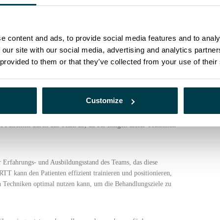
ngen im Leben wird die Entscheidung über das Bessere durch
malen in Bezug auf einen bestimmten Umstand oder Fall
e content and ads, to provide social media features and to analy
andlung eines Brustkrebses ist die Situation ähnlich. Wir
all besser ist. Die IMRT-Technik ermöglicht zwar eine höhere
 our site with our social media, advertising and analytics partn
ch eher dazu, die gegenüberliegende Lunge und Brust mit
 provided to them or that they’ve collected from your use of their
 mit 3DCRT-Techniken behandelt werden, kann die Dosis für die
n, aber die axilläre Dosis ist höher. Auch die Verfügbarkeit
Wahl der besten Technik eine Rolle. Einige, wie die IGRT,
Customize
nten, während andere, wie die DIBH oder Gating-Techniken,
tztendlich hängt die Entscheidung darüber, welche Technik
 Patienten durch das Team ab, da bei einigen dieser Techniken
 Erfahrungs- und Ausbildungsstand des Teams, das diese
TT kann den Patienten effizient trainieren und positionieren,
n Techniken optimal nutzen kann, um die Behandlungsziele zu