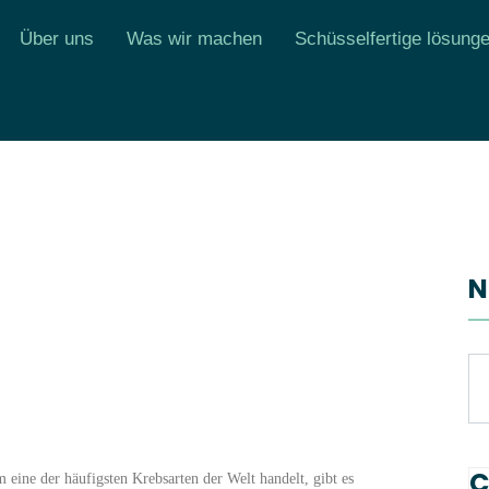
Über uns
Was wir machen
Schüsselfertige lösung
N
C
m eine der häufigsten Krebsarten der Welt handelt, gibt es