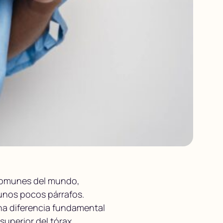
 comunes del mundo,
n unos pocos párrafos.
na diferencia fundamental
superior del tórax,