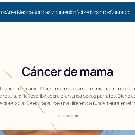
ros
Área Médica
Noticias y contenido
Sobre Nosotros
Contacto
Cáncer de mama
l cáncer de mama. Al ser uno de los cánceres más comunes del m
e resulta difícil escribir sobre él en unos pocos párrafos. Dicho
adioterapia. De entrada, hay una diferencia fundamental en el t
5 min lectura