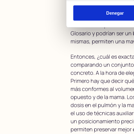
Además, antes de abordar 
disponibilidad o el uso de
Denegar
contención de la respirac
detalle haría que este art
Glosario y podrían ser un
mismas, permiten una may
Entonces, ¿cuál es exactam
comparando un conjunto d
concreto. A la hora de ele
Primero hay que decir qué
más conformes al volumen
opuesto y de la mama. Lo
dosis en el pulmón y la ma
el uso de técnicas auxilia
un posicionamiento precis
permiten preservar mejor e