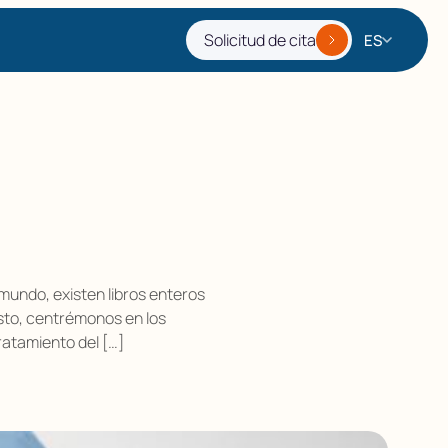
Solicitud de cita
ES
undo, existen libros enteros
 esto, centrémonos en los
ratamiento del […]