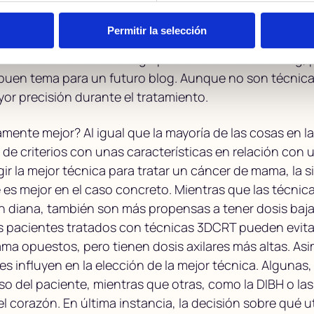
la cuestión, hay otros aspectos que deben tenerse en 
 técnicas auxiliares como la radioterapia guiada por im
Permitir la selección
ión en inspiración profunda (DIBH) y el gating. Tratar 
ículo fuera demasiado largo para una entrada de blog, p
 buen tema para un futuro blog. Aunque no son técnica
or precisión durante el tratamiento.
ente mejor? Al igual que la mayoría de las cosas en la 
e criterios con unas características en relación con 
gir la mejor técnica para tratar un cáncer de mama, la si
 es mejor en el caso concreto. Mientras que las técnic
 diana, también son más propensas a tener dosis baja
s pacientes tratados con técnicas 3DCRT pueden evitar
ma opuestos, pero tienen dosis axilares más altas. Asi
res influyen en la elección de la mejor técnica. Algunas
o del paciente, mientras que otras, como la DIBH o las
l corazón. En última instancia, la decisión sobre qué 