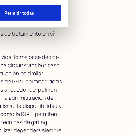
cuenta, a saber, la
agen (IGRT), la
Permitir todas
todos estos temas en
ero se tratan en el
s de tratamiento en sí
vida, lo mejor se decide
una circunstancia o caso
tuación es similar.
as de IMRT permiten dosis
s alrededor del pulmón
 la administración de
mismo, la disponibilidad y
, como la IGRT, permiten
 técnicas de gating,
utilizar dependerá siempre