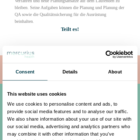
Verfahren und neue Planungsansätze auf dem Laufenden zu
bleiben. Seine Aufgaben können die Planung und Planung der
QA sowie die Qualitätssicherung für die Ausrüstung
beinhalten.
Teilt es!
Krebs
Dosimetrie
Consent
Details
About
This website uses cookies
Verwandte Begriffe
We use cookies to personalise content and ads, to
provide social media features and to analyse our traffic.
We also share information about your use of our site with
Medizinphysiker
our social media, advertising and analytics partners who
Strahlentherapeut
may combine it with other information that you’ve
Dosimetriker