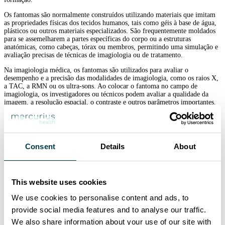
Os fantomas são normalmente construídos utilizando materiais que imitam
as propriedades físicas dos tecidos humanos, tais como géis à base de água,
plásticos ou outros materiais especializados. São frequentemente moldados
para se assemelharem a partes específicas do corpo ou a estruturas
anatómicas, como cabeças, tórax ou membros, permitindo uma simulação e
avaliação precisas de técnicas de imagiologia ou de tratamento.
Na imagiologia médica, os fantomas são utilizados para avaliar o
desempenho e a precisão das modalidades de imagiologia, como os raios X,
a TAC, a RMN ou os ultra-sons. Ao colocar o fantoma no campo de
imagiologia, os investigadores ou técnicos podem avaliar a qualidade da
imagem, a resolução espacial, o contraste e outros parâmetros importantes.
Os fantomas também desempenham um papel na calibração do equipamento
de imagiologia para garantir medições exactas e consistentes.
Na radioterapia, os fantomas têm vários objectivos. São utilizados para
medir e verificar a distribuição da dose de radiação em áreas ou órgãos-alvo
Consent
Details
About
específicos. Os fantomas de dosimetria são concebidos para imitar a resposta
à radiação dos tecidos humanos, permitindo uma avaliação precisa da
distribuição da dose e assegurando um planeamento exato do tratamento. Os
fantomas também permitem testar a garantia de qualidade das máquinas de
This website uses cookies
tratamento, incluindo os aceleradores lineares, para verificar o seu
desempenho e segurança.
We use cookies to personalise content and ads, to
Os fantomas são ferramentas valiosas na investigação e desenvolvimento,
provide social media features and to analyse our traffic.
proporcionando um ambiente controlado e reprodutível para a avaliação de
novas técnicas de imagiologia, protocolos de tratamento ou métodos de
We also share information about your use of our site with