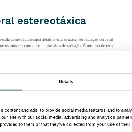
ral estereotáxica
ecida como radioterapia ablativa estereotática, ou radiação corporal
te os tumores com doses muito altas de radiação. É um tipo de terapia
a um alvo pequeno e bem definido no corpo com grande precisão. O SBRT
lcançar com a cirurgia ou para pacientes que não são bons candidatos à
, fígado, coluna vertebral e outras partes do corpo. Os feixes de
atamento é normalmente concluído em uma a cinco sessões, dependendo do
ação é tão alta, o SBRT geralmente é reservado para tumores pequenos
Details
ra minimizar a exposição de tecidos e órgãos saudáveis ​​próximos à
uitos tipos de câncer, e geralmente pode fornecer um alto grau de
terais. O SBRT usa vários feixes de radiação de várias intensidades
e content and ads, to provide social media features and to analy
te que todo o fluxo de trabalho do SBRT seja sistematicamente otimizado
 our site with our social media, advertising and analytics partn
controle de qualidade) sejam implementadas.
Partilhe-o!
 provided to them or that they’ve collected from your use of their