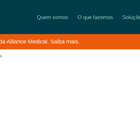
Quem somos
O que fazemos
Soluçõ
da Alliance Medical. Saiba mais.
a