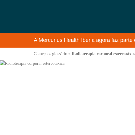
A Mercurius Health Iberia agora faz parte 
Começo
»
glossário
»
Radioterapia corporal estereotáxic