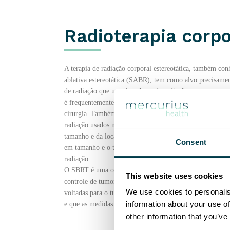
Radioterapia corpo
A terapia de radiação corporal estereotática, também conh
ablativa estereotática (SABR), tem como alvo precisamen
de radiação que usa altas doses de radiação entregues 
é frequentemente usado para tratar tumores difíceis de a
cirurgia. Também é usado para tratar tumores nos pulmões
radiação usados ​​no SBRT são altamente focados e o tr
tamanho e da localização do tumor. Como a dose de radi
Consent
em tamanho e o tratamento é cuidadosamente planejado pa
radiação.
O SBRT é uma opção de tratamento eficaz e segura para m
This website uses cookies
controle de tumores, minimizando o risco de efeitos cola
We use cookies to personalis
voltadas para o tumor de diferentes ângulos. É importan
information about your use of
e que as medidas apropriadas de garantia de qualidade (
other information that you’ve