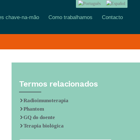
es chave-na-mão
Como trabalhamos
Contacto
Termos relacionados
Radioimunoterapia
Phantom
GQ do doente
Terapia biológica