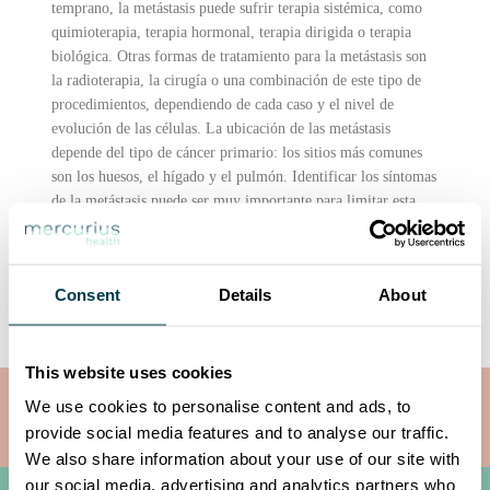
temprano, la metástasis puede sufrir terapia sistémica, como
quimioterapia, terapia hormonal, terapia dirigida o terapia
biológica. Otras formas de tratamiento para la metástasis son
la radioterapia, la cirugía o una combinación de este tipo de
procedimientos, dependiendo de cada caso y el nivel de
evolución de las células. La ubicación de las metástasis
depende del tipo de cáncer primario: los sitios más comunes
son los huesos, el hígado y el pulmón. Identificar los síntomas
de la metástasis puede ser muy importante para limitar esta
proliferación, pero no es una tarea fácil, ya que los síntomas
depende de qué parte del cuerpo se ve afectada.
¡Compártelo!
Consent
Details
About
This website uses cookies
We use cookies to personalise content and ads, to
IMRT
Resonancia magnética
provide social media features and to analyse our traffic.
We also share information about your use of our site with
our social media, advertising and analytics partners who