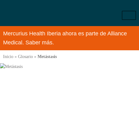
Mercurius Health Iberia ahora es parte de Alliance
Medical. Saber más.
Inicio
»
Glosario
»
Metástasis